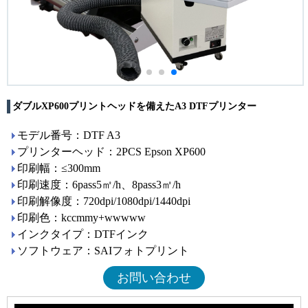
ダブルXP600プリントヘッドを備えたA3 DTFプリンター
モデル番号：DTF A3
プリンターヘッド：2PCS Epson XP600
印刷幅：≤300mm
印刷速度：6pass5㎡/h、8pass3㎡/h
印刷解像度：720dpi/1080dpi/1440dpi
印刷色：kccmmy+wwwww
インクタイプ：DTFインク
ソフトウェア：SAIフォトプリント
お問い合わせ