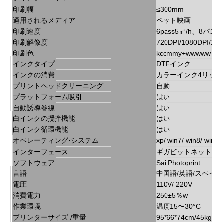
印刷幅
≤300mm
適用されるメディア
ペット映画
印刷速度
6pass5㎡/h、8パス3
印刷解像度
720DPI/1080DPI/14
印刷色
kccmmy+wwwww
インクタイプ
DTFインク
インクの消費
カラーインク4リット
プリントヘッドクリーニング
自動
プラットフォーム吸引
はい
自動誘導巻線
はい
白インクの攪拌機能
はい
白インク循環機能
はい
オペレーティング·システム
xp/ win7/ win8/ win1
インターフェース
ギガビットネットワ
ソフトウェア
Sai Photoprint
言語
中国語/英語/スペイ
電圧
110V/ 220V
消費電力
250±5％w
作業環境
温度15〜30°C
プリンターサイズ /重量
95*66*74cm/45kg