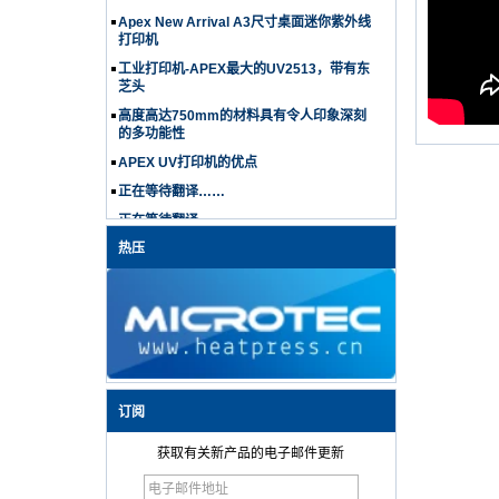
Apex New Arrival A3尺寸桌面迷你紫外线
打印机
工业打印机-APEX最大的UV2513，带有东
芝头
高度高达750mm的材料具有令人印象深刻
的多功能性
APEX UV打印机的优点
正在等待翻译……
正在等待翻译……
APEX RH系列打印机可以在不平坦的表面
热压
上打印
隆重推出配备 i3200 打印头的 APEX UV
6090 打印机：多功能、高品质打印的终极
解决方案
Microtec UV 6090 平板打印机配备强大的
i3200 打印头，可在亚克力、金属、玻璃和
塑料等多种材料上进行高精度打印。这款
订阅
60x90 厘米 UV 平板打印机非常适合标牌、
包装和促销品。其紫外线固化技术可确保印
获取有关新产品的电子邮件更新
刷品快速干燥、持久且品质卓越。非常适合
希望以多功能性和耐用性扩大生产规模的企
最大限度地提高 DTF 打印机的性能：打印