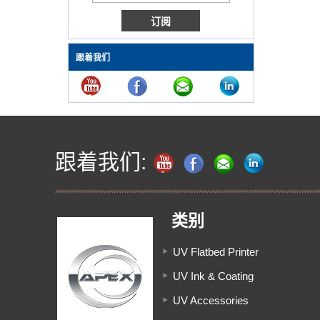
业。
头的预防措施和维护技巧
保持最佳性能：使用 Epson i3200 打印头
的 DTF 打印机的预防措施和维护
什么是DTF？与升华打印相比，DTF打印的
跟着我们
优点是什么？
Microtec DTF打印机的多色300mm A3 DTF
打印系统具有双XP600打印头，可以生产具
有各种颜色，渐变和摄影图像的高质量印刷
品。它可用于在各种材料上打印设计，包括
T恤，连帽衫和袋子，牛仔裤，帽子等纺织
品。
跟着我们:
Apex New Arrival A3尺寸桌面迷你紫外线
打印机
工业打印机-APEX最大的UV2513，带有东
芝头
类别
高度高达750mm的材料具有令人印象深刻
的多功能性
UV Flatbed Printer
APEX UV打印机的优点
UV Ink & Coating
正在等待翻译……
正在等待翻译……
UV Accessories
APEX RH系列打印机可以在不平坦的表面