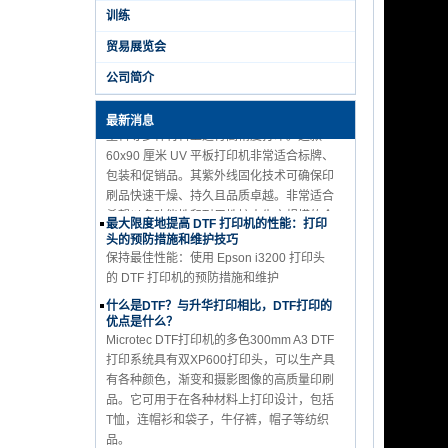
训练
隆重推出配备 i3200 打印头的 APEX UV
贸易展览会
6090 打印机：多功能、高品质打印的终极
解决方案
公司简介
Microtec UV 6090 平板打印机配备强大的
i3200 打印头，可在亚克力、金属、玻璃和
最新消息
塑料等多种材料上进行高精度打印。这款
60x90 厘米 UV 平板打印机非常适合标牌、
包装和促销品。其紫外线固化技术可确保印
刷品快速干燥、持久且品质卓越。非常适合
希望以多功能性和耐用性扩大生产规模的企
最大限度地提高 DTF 打印机的性能：打印
业。
头的预防措施和维护技巧
保持最佳性能：使用 Epson i3200 打印头
的 DTF 打印机的预防措施和维护
什么是DTF？与升华打印相比，DTF打印的
优点是什么？
Microtec DTF打印机的多色300mm A3 DTF
打印系统具有双XP600打印头，可以生产具
有各种颜色，渐变和摄影图像的高质量印刷
品。它可用于在各种材料上打印设计，包括
T恤，连帽衫和袋子，牛仔裤，帽子等纺织
品。