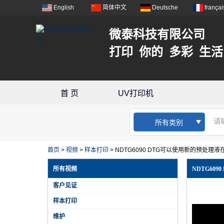
English
简体中文
Deutsche
françai
微泰科技有限公司
打印 你的 多彩 生活
首 页
UV打印机
所有类别
首页
>
视频
>
样本打印
>
NDTG6090 DTG可以使用新的预处理液在
所有视频
NDTG60
客户见证
样本打印
维护