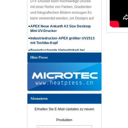
mit einer Reihe von Farben, Gradienten
und fotografischen Bildern erzeugen.Es
kann verwendet werden, um Designs auf
einer Vielzahl von Materialien zu drucken,
APEX Neue Ankunft A3 Size Desktop
darunter Textilien wie T-Shirts,
Mini UV-Drucker
Kapuzenpuppen und Taschen, Jeans, Hut
Industriedrucker-APEX größter UV2513
usw.
mit Toshiba-Kopf
Beeindruckende Vielseitigkeit bei
Materialien mit einer Höhe von bis zu
750 mm
Hitze Presse
Die Vorteile des APEX UV-Druckers
How to choose 60*90cm UV printer?
Christmas Promotion-How to get APEX
free ink
Der Drucker der APEX RH-Serie kann
auf unebenen Oberflächen drucken
Abonnieren
Wir stellen den APEX UV 6090-Drucker
mit i3200-Druckkopf vor: Die ultimative
Erhalten Sie E-Mail-Updates zu neuen
Lösung für vielseitiges und
hochwertiges Drucken
Produkten
Der Microtec UV 6090 Flachbettdrucker ist