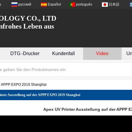
s
русский
Español
português
日本語
LOGY CO., LTD
nfrohes Leben aus
DTG -Drucker
Kundenfall
Video
Un
der APPP EXPO 2019 Shanghai
nter Ausstellung auf der APPP EXPO 2019 Shanghai
Apex UV Printer Ausstellung auf der APPP 