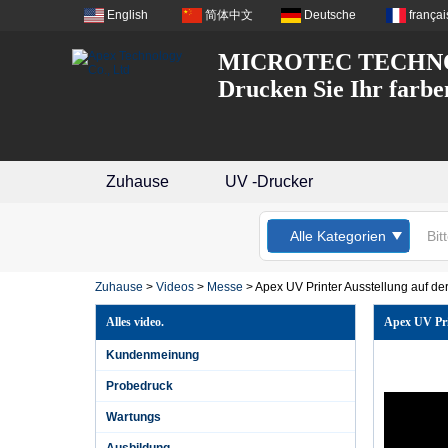
English
简体中文
Deutsche
françai
MICROTEC TECHNO
Drucken Sie Ihr farbe
Zuhause
UV -Drucker
Alle Kategorien
Zuhause
>
Videos
>
Messe
>
Apex UV Printer Ausstellung auf 
Alles video.
Apex UV Pri
Kundenmeinung
Probedruck
Wartungs