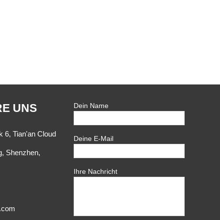
RE UNS
Dein Name
k 6, Tian'an Cloud
Deine E-Mail
g, Shenzhen,
Ihre Nachricht
t.com