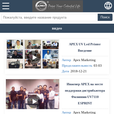
Поиск
видео
APEX UV Led Printer
Введение
Автор
Apex Marketing
Продолжительность
03:03
Дата
2018-12-21
Инженер APEX на месте
поддержки дистрибьютора
Филиппин UV7110
ESPRINT
Автор
Apex Marketing