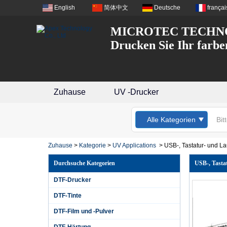
English
简体中文
Deutsche
françai
MICROTEC TECHNO
Drucken Sie Ihr farbe
Zuhause
UV -Drucker
Alle Kategorien
Zuhause
>
Kategorie
>
UV Applications
>
USB-, Tastatur- und 
Durchsuche Kategorien
USB-, Tasta
DTF-Drucker
DTF-Tinte
DTF-Film und -Pulver