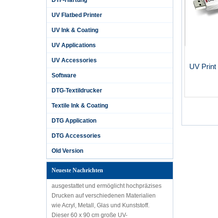
DTF-Härtung
UV Flatbed Printer
UV Ink & Coating
UV Applications
UV Accessories
UV Print
Software
DTG-Textildrucker
Textile Ink & Coating
DTG Application
Wir stellen den APEX UV 6090-Drucker
DTG Accessories
mit i3200-Druckkopf vor: Die ultimative
Lösung für vielseitiges und
Old Version
hochwertiges Drucken
Der Microtec UV 6090 Flachbettdrucker ist
Neueste Nachrichten
mit dem leistungsstarken i3200-Druckkopf
ausgestattet und ermöglicht hochpräzises
Drucken auf verschiedenen Materialien
wie Acryl, Metall, Glas und Kunststoff.
Dieser 60 x 90 cm große UV-