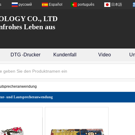
s
русский
Español
português
日本語
LOGY CO., LTD
nfrohes Leben aus
DTG -Drucker
Kundenfall
Video
Un
Lautsprecheranwendung
tur- und Lautsprecheranwendung