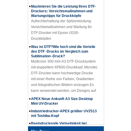
Flachbettdrucker ist ideal für
Maximieren Sie die Leistung Ihres DTF-
Beschilderungen, Verpackungen und
Druckers: Vorsichtsmaßnahmen und
Werbeartikel. Seine UV-
Wartungstipps für Druckköpfe
Aufrechterhaltung der Spitzenleistung:
Härtungstechnologie sorgt für schnell
Vorsichtsmaßnahmen und Wartung für
trocknende, langlebige Drucke von
DTF-Drucker mit Epson i3200-
höchster Qualität. Perfekt für
Druckköpfen
Unternehmen, die ihre Produktion mit
Vielseitigkeit und Langlebigkeit skalieren
Was ist DTF?Wie hoch sind die Vorteile
möchten.
des DTF -Drucks im Vergleich zum
Sublimation -Druck?
Multicolor 300-mm-A3-DTF-Drucksystem
mit doppeltem XP600-Druckkopf, Microtec
DTF-Drucker kann hochwertige Drucke
mit einer Reihe von Farben, Gradienten
und fotografischen Bildern erzeugen.Es
kann verwendet werden, um Designs auf
einer Vielzahl von Materialien zu drucken,
APEX Neue Ankunft A3 Size Desktop
darunter Textilien wie T-Shirts,
Mini UV-Drucker
Kapuzenpuppen und Taschen, Jeans, Hut
Industriedrucker-APEX größter UV2513
usw.
mit Toshiba-Kopf
Beeindruckende Vielseitigkeit bei
Materialien mit einer Höhe von bis zu
750 mm