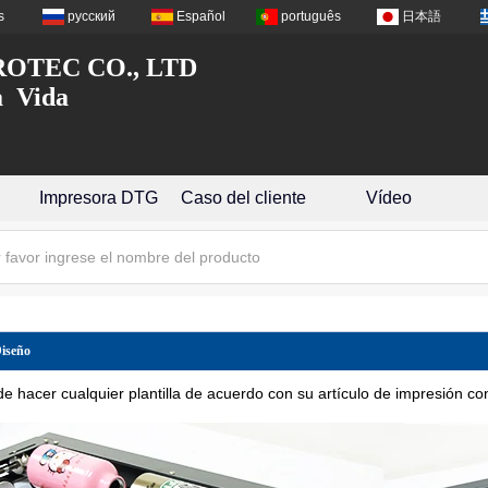
s
русский
Español
português
日本語
OTEC CO., LTD
a Vida
Impresora DTG
Caso del cliente
Vídeo
Diseño
e hacer cualquier plantilla de acuerdo con su artículo de impresión c