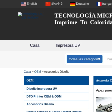
English
简体中文
Deutsche
françai
TECNOLOGÍA MICR
Imprime Tu Colorid
Casa
Impresora UV
todas las categorias
Casa
>
OEM
>
Accesorios Diseño
OEM
Accesorios 
Presentamos la impresora APEX UV
6090 con cabezal de impresión i3200: la
Diseño impresora UV
Apex pued
solución definitiva para una impresión
versátil y de alta calidad
DTG Printer OEM & ODM
La impresora plana Microtec UV 6090
está equipada con el potente cabezal de
Accesorios Diseño
impresión i3200, que ofrece impresión de