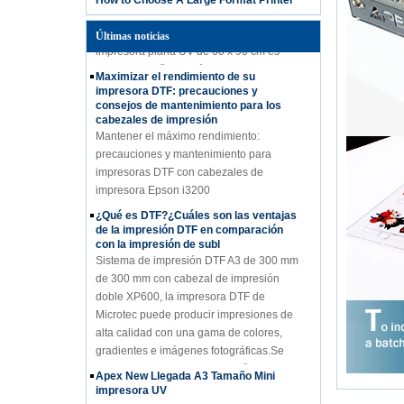
How to Choose A Large Format Printer
alta precisión en diversos materiales
como acrílico, metal, vidrio y plástico. Esta
Últimas noticias
impresora plana UV de 60 x 90 cm es
ideal para señalización, embalaje y
Maximizar el rendimiento de su
artículos promocionales. Su tecnología de
impresora DTF: precauciones y
curado UV garantiza impresiones
consejos de mantenimiento para los
cabezales de impresión
duraderas y de secado rápido con una
Mantener el máximo rendimiento:
calidad superior. Perfecto para empresas
precauciones y mantenimiento para
que buscan escalar la producción con
impresoras DTF con cabezales de
versatilidad y durabilidad.
impresora Epson i3200
¿Qué es DTF?¿Cuáles son las ventajas
de la impresión DTF en comparación
con la impresión de subl
Sistema de impresión DTF A3 de 300 mm
de 300 mm con cabezal de impresión
doble XP600, la impresora DTF de
Microtec puede producir impresiones de
alta calidad con una gama de colores,
gradientes e imágenes fotográficas.Se
puede usar para imprimir diseños en una
Apex New Llegada A3 Tamaño Mini
amplia gama de materiales, incluidos
impresora UV
textiles como camisetas, sudaderas con