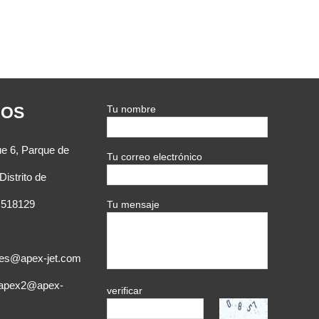
NOS
Tu nombre
ue 6, Parque de
Tu correo electrónico
Distrito de
 518129
Tu mensaje
ales@apex-jet.com
t:apex2@apex-
verificar