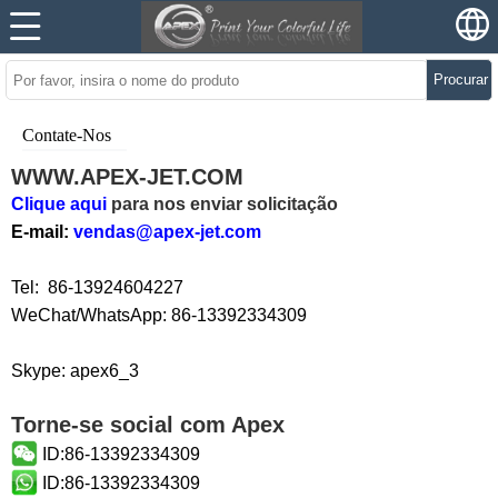
Procurar
Contate-Nos
WWW.APEX-JET.COM
Clique aqui
para nos enviar solicitação
E-mail:
vendas@apex-jet.com
Tel: 86-13924604227
WeChat/WhatsApp: 86-13392334309
Skype: apex6_3
Torne-se social com Apex
ID:86-13392334309
ID:86-13392334309