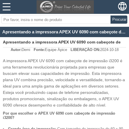
Procurar
Apresentando a impressora APEX UV 6090 com cabeçote de impressão i3200: a solução definitiva para impressão versátil e de alta qualidade
Apresentando a impressora APEX UV 6090 com cabeçote de
Autor:
Demi
Fonte:
Equipe Ápice
LIBERAÇÃO ON:
2024-10-18
impressão i3200: a solução definitiva para impressão versátil
A impressora APEX UV 6090 com cabeçote de impressão i3200 é
e de alta qualidade
uma ferramenta revolucionária projetada para empresas que
buscam elevar suas capacidades de impressão. Esta impressora
plana UV combina precisão, velocidade e versatilidade, tornando-a
ideal para uma ampla gama de aplicações em diversos setores.
Esteja você produzindo capas de telefone personalizadas,
produtos promocionais, sinalização ou embalagens, o APEX UV
6090 oferece desempenho e confiabilidade de alto nível.
Por que escolher o APEX UV 6090 com cabeçote de impressão
i3200?
Grande área de impressão:
Com tamanho de impressão de 60 x 90