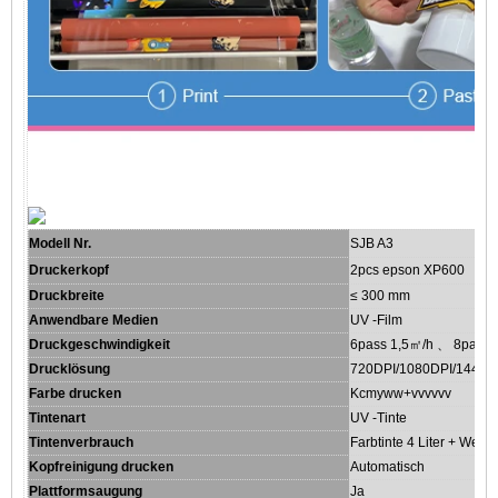
Modell Nr.
SJB A3
Druckerkopf
2pcs epson XP600
Druckbreite
≤ 300 mm
Anwendbare Medien
UV -Film
Druckgeschwindigkeit
6pass 1,5㎡/h 、 8pass 
Drucklösung
720DPI/1080DPI/1440D
Farbe drucken
Kcmyww+vvvvvv
Tintenart
UV -Tinte
Tintenverbrauch
Farbtinte 4 Liter + Weiße
Kopfreinigung drucken
Automatisch
Plattformsaugung
Ja