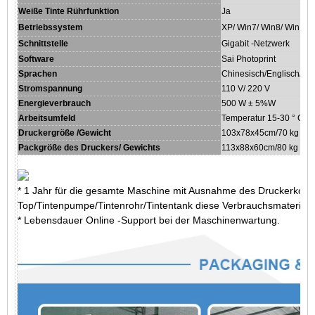
Weiße Tinte Rührfunktion
Ja
Betriebssystem
XP/ Win7/ Win8/ Win10
Schnittstelle
Gigabit -Netzwerk
Software
Sai Photoprint
Sprachen
Chinesisch/Englisch/Spa
Stromspannung
110 V/ 220 V
Energieverbrauch
500 W ± 5%W
Arbeitsumfeld
Temperatur 15-30 ° C
Druckergröße /Gewicht
103x78x45cm/70 kg
Packgröße des Druckers/ Gewichts
113x88x60cm/80 kg
* 1 Jahr für die gesamte Maschine mit Ausnahme des Druckerkop
Top/Tintenpumpe/Tintenrohr/Tintentank diese Verbrauchsmaterialte
* Lebensdauer Online -Support bei der Maschinenwartung.